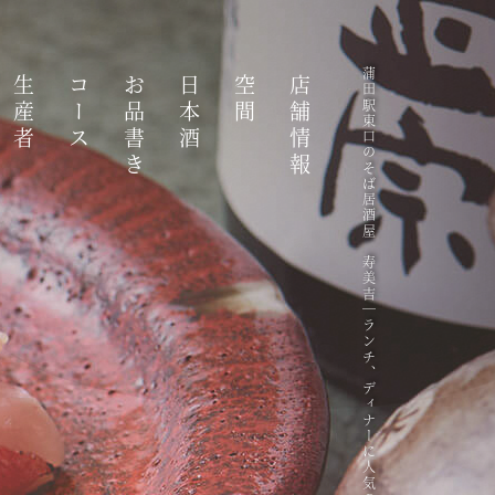
蒲田駅東口のそば居酒屋 寿美吉｜ランチ、ディナーに人気の美味しい蕎麦
生産者
コース
お品書き
日本酒
空間
店舗情報