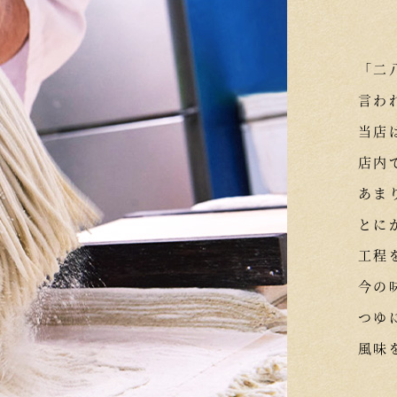
「二
言わ
当店
店内
あま
とに
工程
今の
つゆ
風味