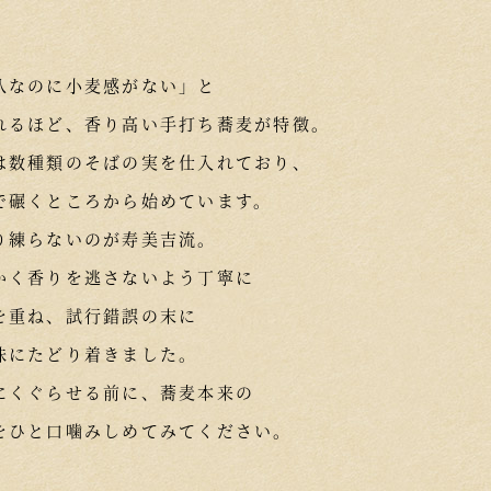
八なのに小麦感がない」と
れるほど、香り高い手打ち蕎麦が特徴。
は数種類のそばの実を仕入れており、
で碾くところから始めています。
り練らないのが寿美吉流。
かく香りを逃さないよう丁寧に
を重ね、試行錯誤の末に
味にたどり着きました。
にくぐらせる前に、蕎麦本来の
をひと口噛みしめてみてください。